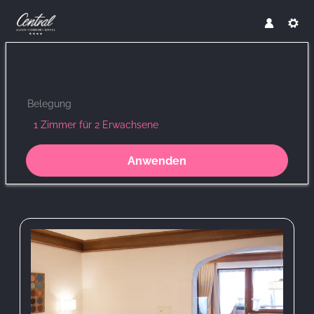
Belegung
1 Zimmer
für
2 Erwachsene
Anwenden
Unsere Angebote im Zimmer "