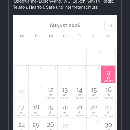
Badewanne/Duschwand, WC, Balkon, Sat-TV, Radio,
Telefon, Haarfön, Safe und Internetanschluss
August 2026
Mo
Di
Mi
Do
Fr
Sa
So
1
2
3
4
5
6
7
8
9
ab
266
EUR
11
12
13
14
15
16
10
ab
ab
ab
ab
ab
266
266
266
266
266
EUR
EUR
EUR
EUR
EUR
17
18
19
20
21
22
23
ab
ab
ab
ab
ab
ab
ab
266
266
266
266
266
252
252
EUR
EUR
EUR
EUR
EUR
EUR
EUR
28
29
24
25
26
30
27
ab
ab
ab
ab